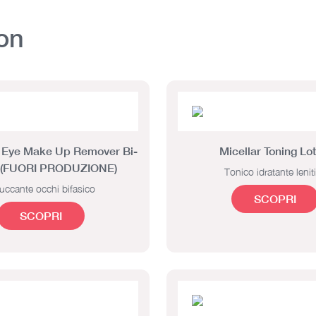
on
t Eye Make Up Remover Bi-
Micellar Toning Lot
 (FUORI PRODUZIONE)
Tonico idratante lenit
uccante occhi bifasico
SCOPRI
SCOPRI