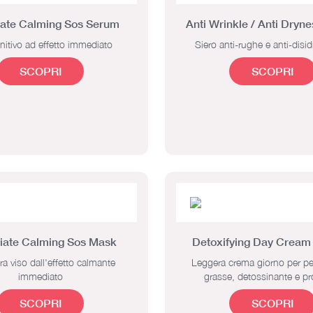
ate Calming Sos Serum
Anti Wrinkle / Anti Dryn
enitivo ad effetto immediato
Siero anti-rughe e anti-disi
SCOPRI
SCOPRI
ate Calming Sos Mask
Detoxifying Day Cream
a viso dall'effetto calmante
Leggera crema giorno per pel
immediato
grasse, detossinante e pro
SCOPRI
SCOPRI