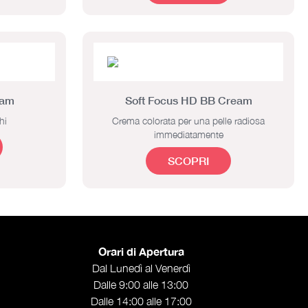
eam
Soft Focus HD BB Cream
hi
Crema colorata per una pelle radiosa
immediatamente
SCOPRI
Orari di Apertura
Dal Lunedì al Venerdì
Dalle 9:00 alle 13:00
Dalle 14:00 alle 17:00