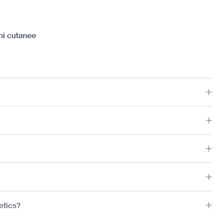
oni cutanee
etics?