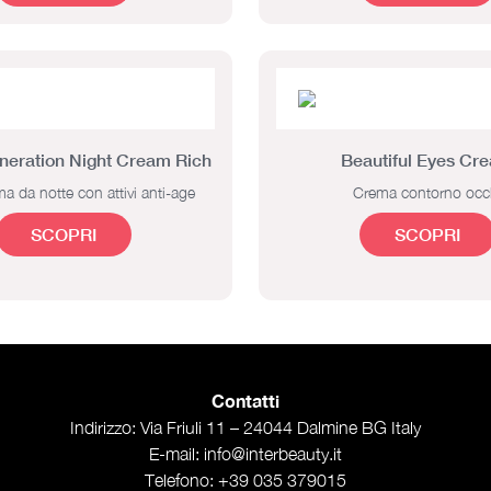
eneration Night Cream Rich
Beautiful Eyes Cr
a da notte con attivi anti-age
Crema contorno occ
SCOPRI
SCOPRI
Contatti
Indirizzo
: Via Friuli 11 – 24044 Dalmine BG Italy
E-mail
:
info@interbeauty.it
Telefono
:
+39 035 379015