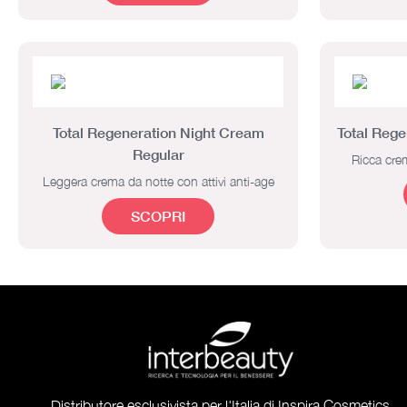
Total Regeneration Night Cream
Total Reg
Regular
Ricca crem
Leggera crema da notte con attivi anti-age
SCOPRI
Distributore esclusivista per l'Italia di Inspira Cosmetics