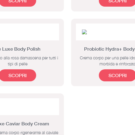
SCOPRI
SCOPRI
 Luxe Body Polish
Probiotic Hydra+ Bod
o alla rosa damascena per tutti i
Crema corpo per una pelle idrat
tipi di pelle
morbida e rinforzat
SCOPRI
SCOPRI
xe Caviar Body Cream
ma corpo rigenerante al caviale