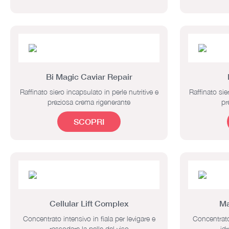
Bi Magic Caviar Repair
Raffinato siero incapsulato in perle nutritive e
Raffinato sie
preziosa crema rigenerante
pr
SCOPRI
Cellular Lift Complex
Ma
Concentrato intensivo in fiala per levigare e
Concentrato 
rassodare la pelle del viso
id