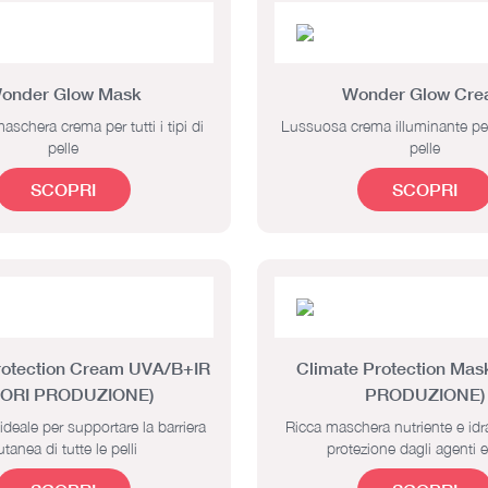
onder Glow Mask
Wonder Glow Cr
schera crema per tutti i tipi di
Lussuosa crema illuminante per tu
pelle
pelle
SCOPRI
SCOPRI
rotection Cream UVA/B+IR
Climate Protection Mas
UORI PRODUZIONE)
PRODUZIONE)
deale per supportare la barriera
Ricca maschera nutriente e idra
utanea di tutte le pelli
protezione dagli agenti e