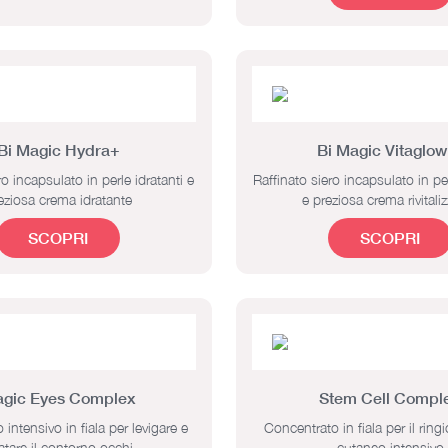
Bi Magic Hydra+
Bi Magic Vitaglow
ro incapsulato in perle idratanti e
Raffinato siero incapsulato in per
eziosa crema idratante
e preziosa crema rivitali
SCOPRI
SCOPRI
gic Eyes Complex
Stem Cell Compl
intensivo in fiala per levigare e
Concentrato in fiala per il rin
ratare il contorno occhi
cutaneo intensivo