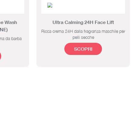
ace Wash
Ultra Calming 24H Face Lift
NE)
Ricca crema 24H dalla fragranza maschile per
pelli secche
ema da barba
SCOPRI